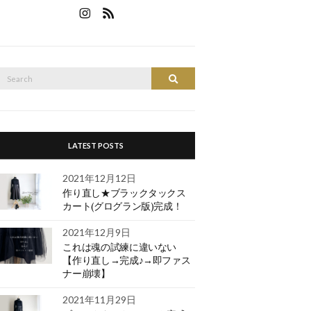
Search
SEARCH
or:
LATEST POSTS
2021年12月12日
作り直し★ブラックタックス
カート(グログラン版)完成！
2021年12月9日
これは魂の試練に違いない
【作り直し→完成♪→即ファス
ナー崩壊】
2021年11月29日