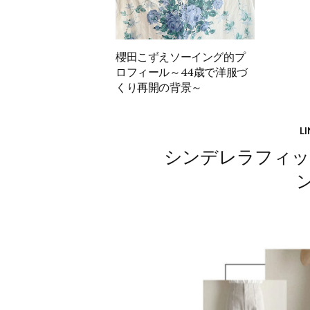
櫻田こずえソーイング的プ
ロフィール～44歳で洋服づ
くり再開の背景～
L
シンデレラフィッ