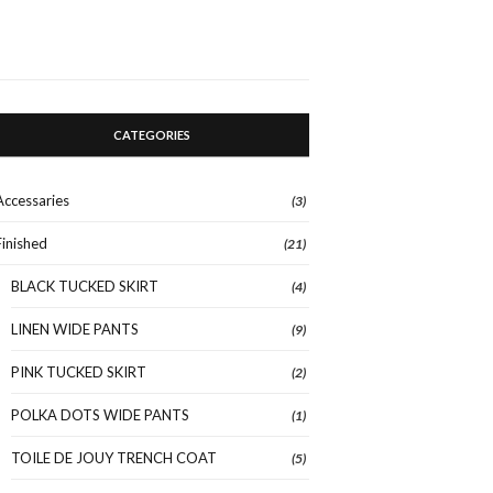
CATEGORIES
Accessaries
(3)
Finished
(21)
BLACK TUCKED SKIRT
(4)
LINEN WIDE PANTS
(9)
PINK TUCKED SKIRT
(2)
POLKA DOTS WIDE PANTS
(1)
TOILE DE JOUY TRENCH COAT
(5)