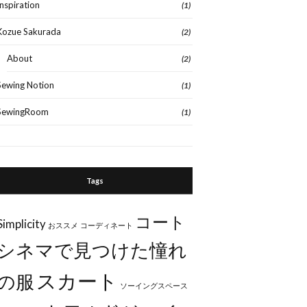
Inspiration
(1)
Kozue Sakurada
(2)
About
(2)
Sewing Notion
(1)
SewingRoom
(1)
Tags
コート
Simplicity
おススメ
コーディネート
シネマで見つけた憧れ
スカート
の服
ソーイングスペース