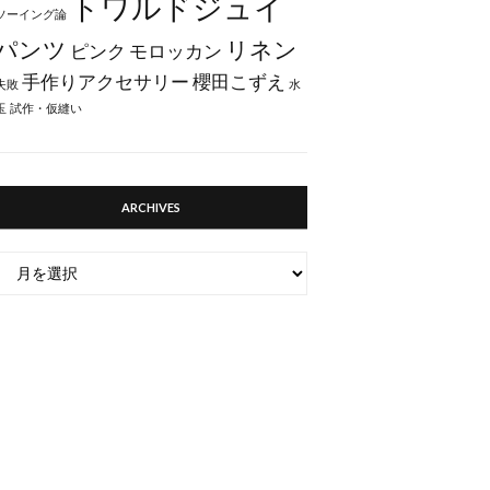
トワルドジュイ
ソーイング論
パンツ
リネン
ピンク
モロッカン
手作りアクセサリー
櫻田こずえ
失敗
水
玉
試作・仮縫い
ARCHIVES
ARCHIVES