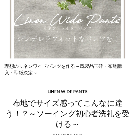
理想のリネンワイドパンツを作る～既製品玉砕・布地購
入・型紙決定～
LINEN WIDE PANTS
布地でサイズ感ってこんなに違
う！？～ソーイング初心者洗礼を受
ける～