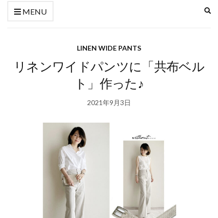
E
MENU
S
F
LINEN WIDE PANTS
リネンワイドパンツに「共布ベル
ト」作った♪
2021年9月3日